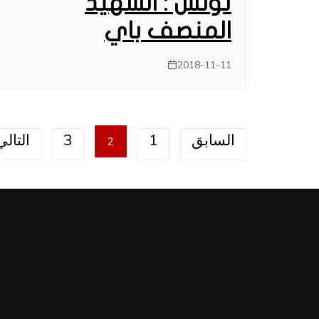
تونس : الشهيد
المنصف باي
2018-11-11
تصفّح
السابق
1
3
التالي
2
المقالات