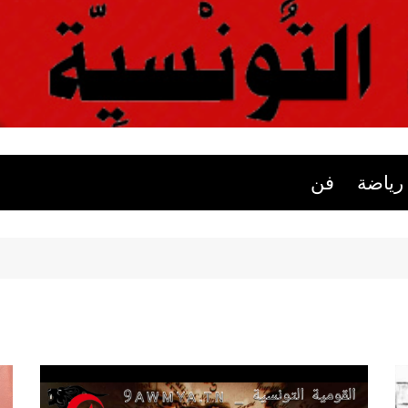
ة
موقع القومية التونس
رياضة
فن