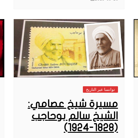
توانسا عبر التاريخ
مسيرة شيخ عصامي:
الشيخ سالم بوحاجب
(1828-1924)