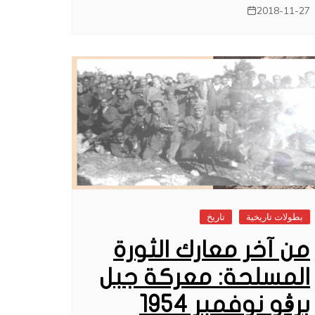
2018-11-27
بطولات تاريخية
تاريخ
من آخر معارك الثورة
المسلحة: معركة جبل
برڨو نوفمبر 1954