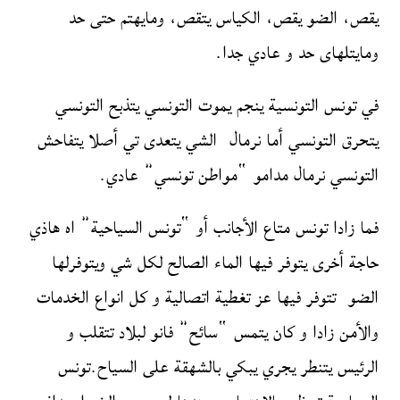
يقص، الضو يقص، الكياس يتقص، ومايهتم حتى حد
ومايتلهاى حد و عادي جدا.
في تونس التونسية ينجم يموت التونسي يتذبح التونسي
يتحرق التونسي أما نرمال الشي يتعدى تي أصلا يتفاحش
التونسي نرمال مدامو “مواطن تونسي” عادي.
فما زادا تونس متاع الأجانب أو “تونس السياحية” اه هاذي
حاجة أخرى يتوفر فيها الماء الصالح لكل شي ويتوفرلها
الضو تتوفر فيها عز تغطية اتصالية و كل انواع الخدمات
والأمن زادا و كان يتمس “سائح” فانو لبلاد تتقلب و
الرئيس يتنطر يجري يبكي بالشهقة على السياح.تونس