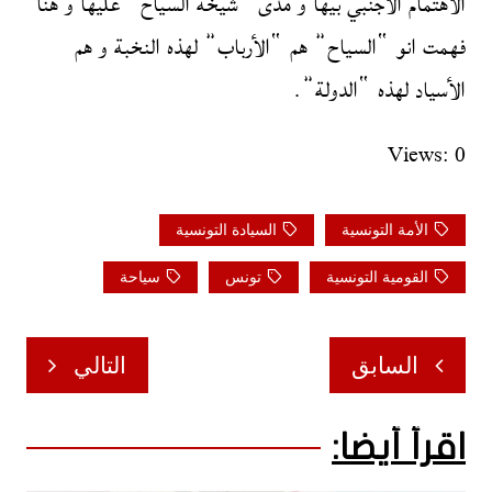
الاهتمام الأجنبي بيها و مدى “شيخة السياح” عليها و هنا
فهمت انو “السياح” هم “الأرباب” لهذه النخبة و هم
الأسياد لهذه “الدولة”.
Views: 0
الأمة التونسية
السيادة التونسية
القومية التونسية
تونس
سياحة
تصفّح
السابق
التالي
المقالات
اقرأ أيضا: